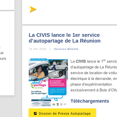
La CIVIS lance le 1er service
d’autopartage de La Réunion
s
16 mai 2023
Services Mobilité
ous
ours
er
La
CIVIS
lance le 1
servi
.
d’autopartage de La Réunio
service de location de voitu
électrique à la demande, e
phase d’expérimentation
exclusivement à Bois d’Oli
Téléchargements
Dossier de Presse Autopartage