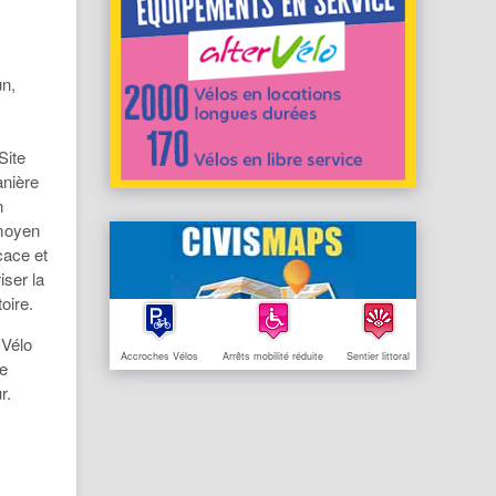
un,
Site
anière
n
 moyen
cace et
iser la
oire.
 Vélo
Accroches Vélos
Arrêts mobilité réduite
Sentier littoral
le
r.