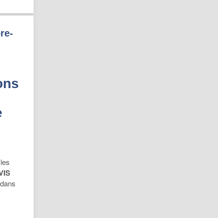
re-
ons
e
les
VIS
 dans