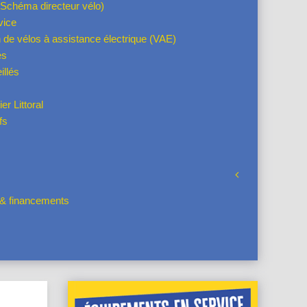
Schéma directeur vélo)
vice
 de vélos à assistance électrique (VAE)
es
illés
s
er Littoral
fs
s & financements