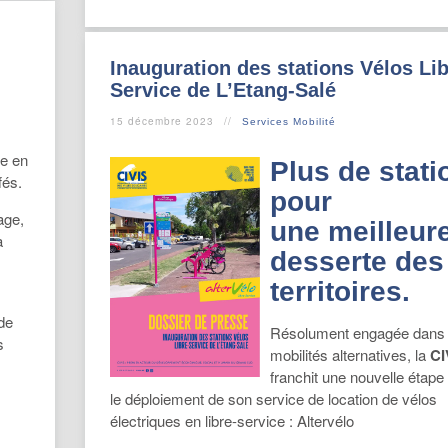
Inauguration des stations Vélos Lib
Service de L’Etang-Salé
15 décembre 2023
Services Mobilité
e en
Plus de stati
fés.
pour
age,
une meilleur
a
desserte des
territoires.
de
Résolument engagée dans 
s
mobilités alternatives, la
CI
franchit une nouvelle étape
le déploiement de son service de location de vélos
électriques en libre-service : Altervélo