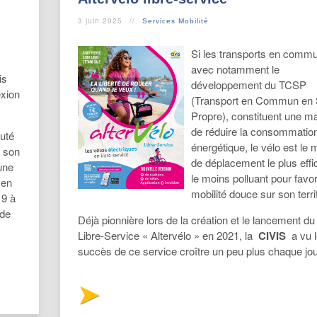
3 juin 2025
Services Mobilité
Si les transports en comm
avec notamment le
is
développement du TCSP
exion
(Transport en Commun en 
Propre), constituent une m
de réduire la consommatio
uté
énergétique, le vélo est le
é son
de déplacement le plus effi
une
le moins polluant pour favor
 en
mobilité douce sur son territ
19 à
 de
Déjà pionnière lors de la création et le lancement du
Libre-Service « Altervélo » en 2021, la
CIVIS
a vu 
succès de ce service croître un peu plus chaque jou