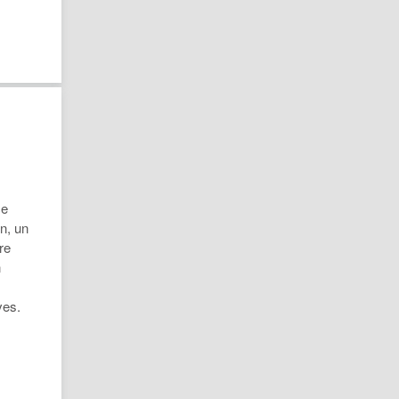
ce
n, un
re
n
ves.