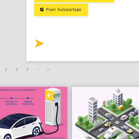
Flyer Autopartage
2
3
4