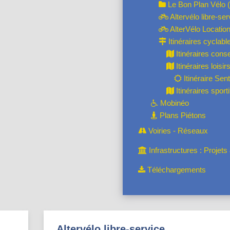
Le Bon Plan Vélo (
Altervélo libre-ser
AlterVélo Location
Itinéraires cyclabl
Itinéraires conse
Itinéraires loisir
Itinéraire Senti
Itinéraires sporti
Mobinéo
Plans Piétons
Voiries - Réseaux
Infrastructures : Projet
Téléchargements
Altervélo libre-service