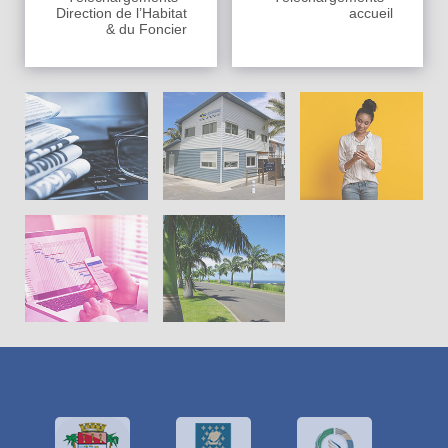
Direction de l’Habitat
accueil
& du Foncier
Actus en
vedette
La CIVIS
Pratiques
Cadre de
Projets
vie