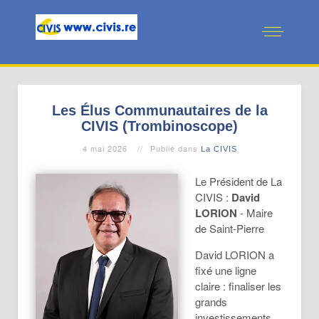
Les Élus Communautaires de la
CIVIS (Trombinoscope)
4 mai 2026
Publié dans
La CIVIS
Le Président de La
CIVIS :
David
LORION
- Maire
de Saint-Pierre
David LORION a
fixé une ligne
claire : finaliser les
grands
investissements