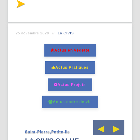
25 novembre 2020
La CIVIS
Actus en vedette
Actus Pratiques
Actus Projets
Actus cadre de vie
Saint-Pierre,Petite-Île