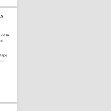
LA
 de la
nt
étape
ice