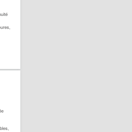
nuité
eures,
ée
bles,