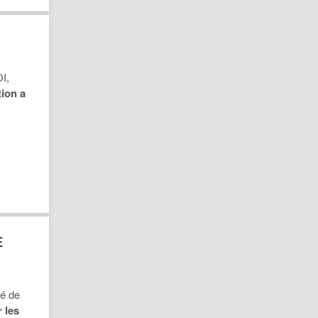
I,
ion a
E
hé de
r les