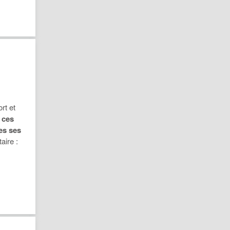
rt et
 ces
es ses
aire :