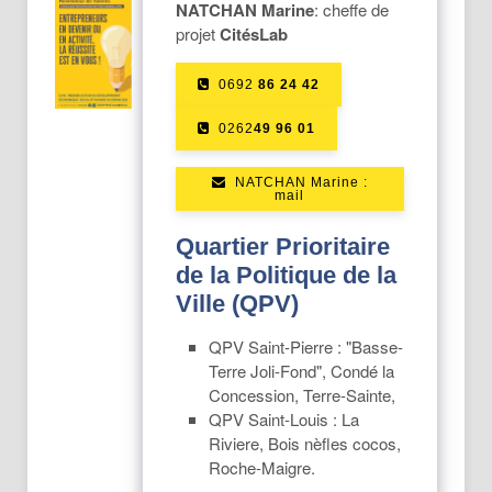
NATCHAN Marine
: cheffe de
projet
CitésLab
0692
86 24 42
0262
49 96 01
NATCHAN Marine :
mail
Quartier Prioritaire
de la Politique de la
Ville (QPV)
QPV Saint-Pierre : "Basse-
Terre Joli-Fond", Condé la
Concession, Terre-Sainte,
QPV Saint-Louis : La
Riviere, Bois nèfles cocos,
Roche-Maigre.