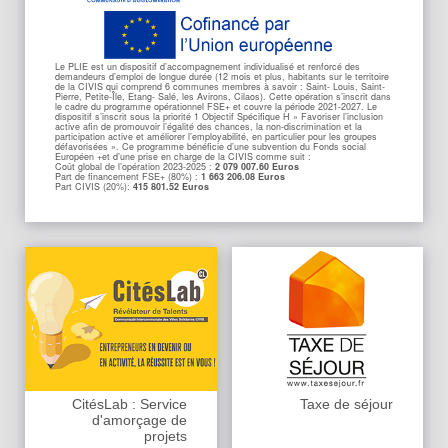
Le PLIE est un dispositif d’accompagnement individualisé et renforcé des
demandeurs d’emploi de longue durée (12 mois et plus, habitants sur le territoire
de la CIVIS qui comprend 6 communes membres à savoir : Saint- Louis, Saint-
Pierre, Petite-Île, Etang- Salé, les Avirons, Cilaos). Cette opération s’inscrit dans
le cadre du programme opérationnel FSE+ et couvre la période 2021-2027. Le
dispositif s’inscrit sous la priorité 1 Objectif Spécifique H » Favoriser l’inclusion
active afin de promouvoir l’égalité des chances, la non-discrimination et la
participation active et améliorer l’employabilité, en particulier pour les groupes
défavorisées ». Ce programme bénéficie d’une subvention du Fonds social
Européen +et d’une prise en charge de la CIVIS comme suit :
Coût global de l’opération 2023-2025 :
2 079 007.60 Euros
Part de financement FSE+ (80%) :
1 663 206.08 Euros
Part CIVIS (20%):
415 801.52 Euros
CitésLab : Service
Taxe de séjour
d'amorçage de
projets