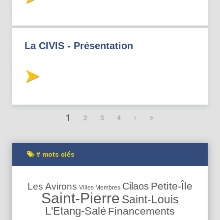
La CIVIS - Présentation
1
2
3
4
# mots clés
Petite-Île
Cilaos
Les Avirons
Villes Membres
Saint-Pierre
Saint-Louis
L'Etang-Salé
Financements