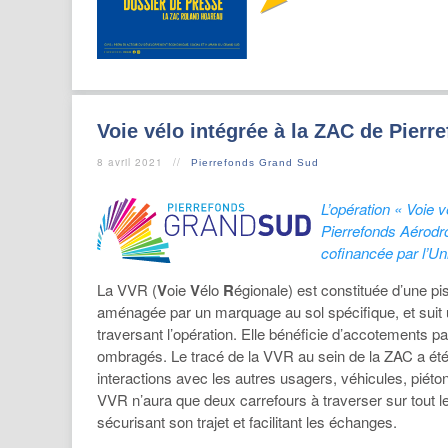
Voie vélo intégrée à la ZAC de Pier
8 avril 2021
Pierrefonds Grand Sud
L’opération « Voie 
Pierrefonds Aérodr
cofinancée par l’U
La VVR (
V
oie
V
élo
R
égionale) est constituée d’une pis
aménagée par un marquage au sol spécifique, et suit 
traversant l’opération. Elle bénéficie d’accotements p
ombragés. Le tracé de la VVR au sein de la ZAC a été 
interactions avec les autres usagers, véhicules, piétons
VVR n’aura que deux carrefours à traverser sur tout le
sécurisant son trajet et facilitant les échanges.