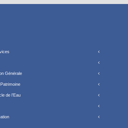
vices
ion Générale
Patrimoine
le de l’Eau
vation