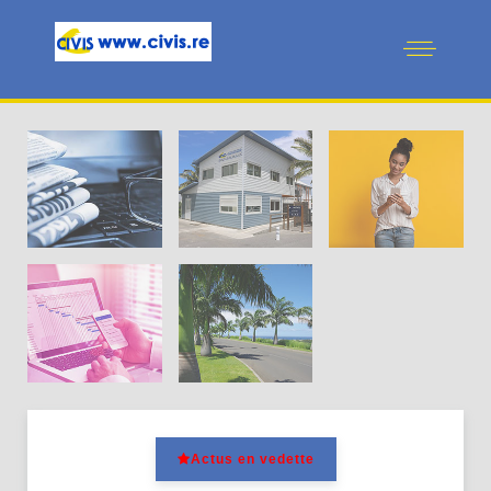
Actus en
vedette
La CIVIS
Pratiques
Cadre de
Projets
vie
Actus en vedette