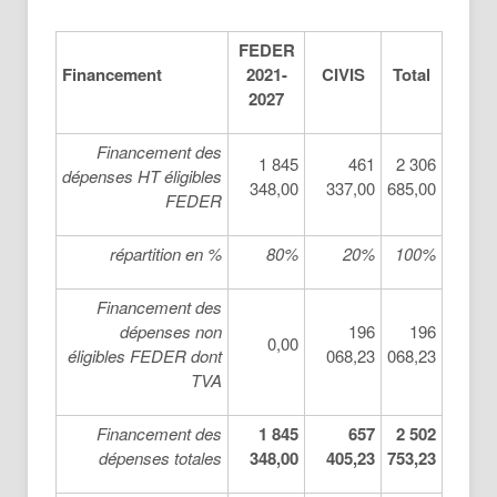
FEDER
Financement
2021-
CIVIS
Total
2027
Financement des
1 845
461
2 306
dépenses HT éligibles
348,00
337,00
685,00
FEDER
répartition en %
80%
20%
100%
Financement des
dépenses non
196
196
0,00
éligibles FEDER dont
068,23
068,23
TVA
Financement des
1 845
657
2 502
dépenses totales
348,00
405,23
753,23