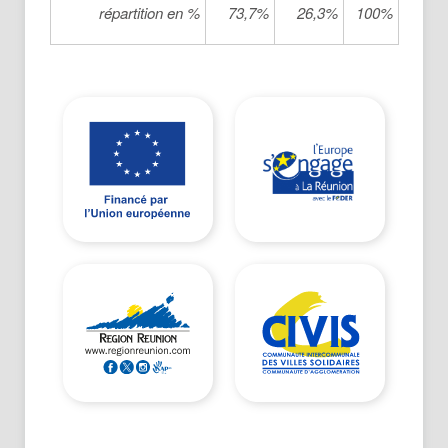
répartition en %
73,7%
26,3%
100%