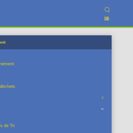
ent
nnement
s déchets
s de Tri