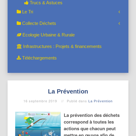
Trucs & Astuces
Le Tri
Collecte Déchets
Ecologie Urbaine & Rurale
Infrastructures : Projets & financements
Téléchargements
La Prévention
16 septembre 2019
Publié dans
La Prévention
La prévention des déchets
correspond à toutes les
actions que chacun peut
mettre en œuvre afin de