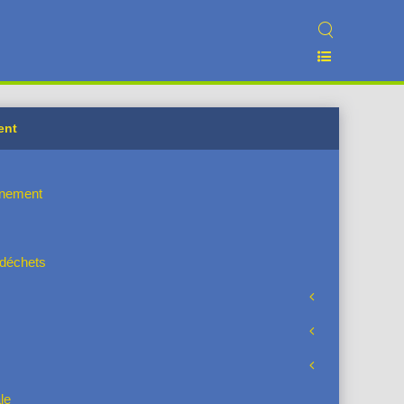
ent
nnement
s déchets
le