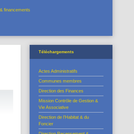
s & financements
Téléchargements
Actes Administratifs
Communes membres
Direction des Finances
Mission Contrôle de Gestion &
Vie Associative
Direction de l’Habitat & du
Foncier
Direction Recensement &