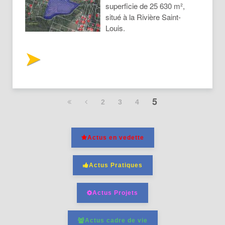
superficie de 25 630 m²,
situé à la Rivière Saint-
Louis.
5
2
3
4
Actus en vedette
Actus Pratiques
Actus Projets
Actus cadre de vie