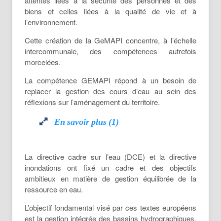
attentes liées à la sécurité des personnes et des
1° L’aménagement d’un bassin ou d’une
biens et celles liées à la qualité de vie et à
fraction de bassin hydrographique
l’environnement.
Exemples :
Cette création de la GeMAPI concentre, à l’échelle
intercommunale, des compétences autrefois
la création ou la restauration de
morcelées.
l’espace de mobilité d’un cours d’eau,
ou d’un espace de rétention des eaux
La compétence GEMAPI répond à un besoin de
de crue
replacer la gestion des cours d’eau au sein des
la définition et la gestion
réflexions sur l’aménagement du territoire.
d’aménagements hydrauliques
permettant de stocker provisoirement
En savoir plus (1)
des écoulements provenant d'un
bassin ou le ressuyage de venues
En savoir plus (1)
d'eau en provenance de la mer
La directive cadre sur l’eau (DCE) et la directive
inondations ont fixé un cadre et des objectifs
Jusqu’à la loi de modernisation de l’action
Lire La Suite
ambitieux en matière de gestion équilibrée de la
publique et d’affirmation des métropoles
ressource en eau.
(dite loi MAPTAM) il n’existait pas de
compétence territoriale en lien avec le grand
L’objectif fondamental visé par ces textes européens
cycle de l’eau. Toute personne morale ou
est la gestion intégrée des bassins hydrographiques,