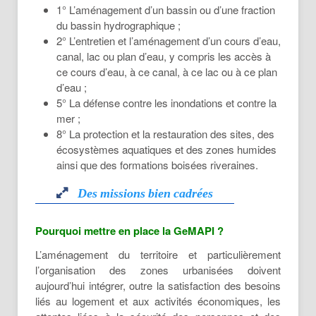
répartis en trois
1° L’aménagement d’un bassin ou d’une fraction
grands ensembles
du bassin hydrographique ;
: les milieux marins, les milieux terrestres et
2° L’entretien et l’aménagement d’un cours d’eau,
les milieux aquatiques. Les milieux humides
canal, lac ou plan d’eau, y compris les accès à
sont des milieux intermédiaires entre terre,
ce cours d’eau, à ce canal, à ce lac ou à ce plan
eau et mer. Ils sont répertoriés dans les
d’eau ;
milieux aquatiques compte tenu de
5° La défense contre les inondations et contre la
l’importance du rôle joué par l’eau dans
mer ;
leurs caractéristiques.
8° La protection et la restauration des sites, des
écosystèmes aquatiques et des zones humides
Lire La Suite
ainsi que des formations boisées riveraines.
Des missions bien cadrées
Pourquoi mettre en place la GeMAPI ?
Des missions bien cadrées
L’aménagement du territoire et particulièrement
Les missions relevant de la compétence
l’organisation des zones urbanisées doivent
GEMAPI sont définies au 1°, 2°, 5°, 8° du I
aujourd’hui intégrer, outre la satisfaction des besoins
de l’article L. 211-7 du code de
liés au logement et aux activités économiques, les
l’environnement.