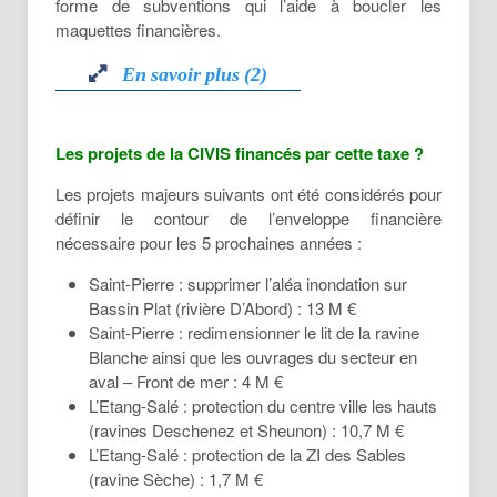
forme de subventions qui l’aide à boucler les
maquettes financières.
En savoir plus (2)
En savoir plus (2)
Les projets de la CIVIS financés par cette taxe ?
En l'absence de transfert financier de
Les projets majeurs suivants ont été considérés pour
l'Etat, les EPCI peuvent mettre en place
définir le contour de l’enveloppe financière
la taxe pour la Gestion des Milieux
nécessaire pour les 5 prochaines années :
Aquatiques et la Prévention des
Inondations, dite taxe GEMAPI pour
Saint-Pierre : supprimer l’aléa inondation sur
couvrir leurs dépenses liées aux
Bassin Plat (rivière D’Abord) : 13 M €
investissements et à la gestion des cours
Saint-Pierre : redimensionner le lit de la ravine
d'eau et des risques d’inondation.
Blanche ainsi que les ouvrages du secteur en
aval – Front de mer : 4 M €
Cette taxe GEMAPI est :
L’Etang-Salé : protection du centre ville les hauts
un impôt de répartition : la communauté
(ravines Deschenez et Sheunon) : 10,7 M €
d’agglomération vote un produit global
L’Etang-Salé : protection de la ZI des Sables
attendu, que l’administration fiscale se
(ravine Sèche) : 1,7 M €