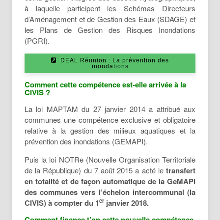
physique, de droit public ou privé, pouvait
à laquelle participent les Schémas Directeurs
mettre en place des digues en respectant la
d’Aménagement et de Gestion des Eaux (SDAGE) et
réglementation.
les Plans de Gestion des Risques Inondations
(PGRI).
Le besoin de clarification de leur maîtrise
d’ouvrage a été identifié, car les digues dites
DEAL Réunion : La prévention des
« orphelines » sont nombreuses, et la
inondations
difficulté à identifier certains gestionnaires
Comment cette compétence est-elle arrivée à la
ne permettait pas d’assurer un suivi adapté.
CIVIS ?
De même les communes, les
La loi MAPTAM du 27 janvier 2014 a attribué aux
intercommunalités, les départements et les
communes une compétence exclusive et obligatoire
régions pouvaient se saisir de la gestion des
relative à la gestion des milieux aquatiques et la
milieux aquatiques et créer des
prévention des inondations (GEMAPI).
groupements pour entretenir ou restaurer
ces milieux, mais cela n’avait pas de
Puis la loi NOTRe (Nouvelle Organisation Territoriale
caractère obligatoire.
de la République) du 7 août 2015 a acté le
transfert
en totalité et de façon automatique de la GeMAPI
des communes vers l’échelon intercommunal (la
er
CIVIS) à compter du 1
janvier 2018.
Comment finance t’on cette nouvelle compétence