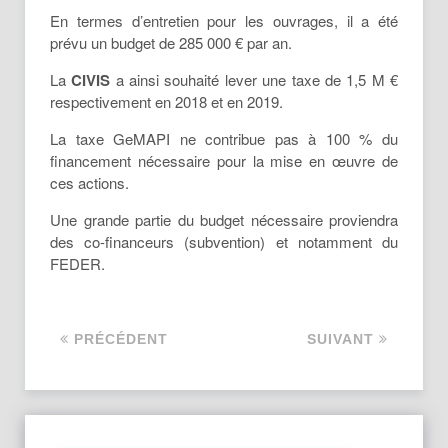
charge de répartir entre les redevables,
En termes d’entretien pour les ouvrages, il a été
selon les critères fixés par le
prévu un budget de 285 000 € par an.
législateur,
un impôt additionnel : l’établissement de
La
CIVIS
a ainsi souhaité lever une taxe de 1,5 M €
la taxe GeMAPI et son recouvrement
respectivement en 2018 et en 2019.
sont adossés sur les contributions
directes locales (taxes foncières, taxe
La taxe GeMAPI ne contribue pas à 100 % du
d’habitation et cotisation foncière des
financement nécessaire pour la mise en œuvre de
entreprises)
ces actions.
Une grande partie du budget nécessaire proviendra
Lire La Suite
des co-financeurs (subvention) et notamment du
FEDER.
PRÉCÉDENT
SUIVANT