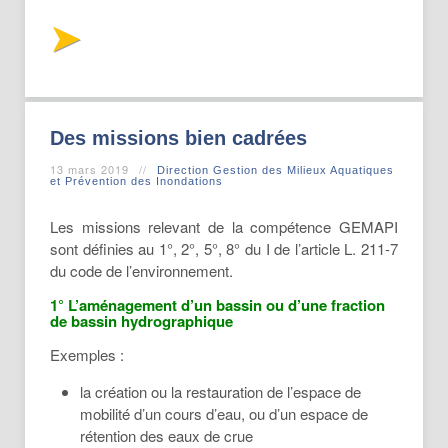
répartis en trois
grands ensembles
: les milieux marins, les milieux terrestres et
les milieux aquatiques. Les milieux humides
sont des milieux intermédiaires entre terre,
eau et mer. Ils sont répertoriés dans les
milieux aquatiques compte tenu de
Des missions bien cadrées
l’importance du rôle joué par l’eau dans
13 mars 2019
Direction Gestion des Milieux Aquatiques
leurs caractéristiques.
et Prévention des Inondations
Les missions relevant de la compétence GEMAPI
Lire La Suite
sont définies au 1°, 2°, 5°, 8° du I de l’article L. 211-7
du code de l’environnement.
1° L’aménagement d’un bassin ou d’une fraction
de bassin hydrographique
Exemples :
la création ou la restauration de l’espace de
mobilité d’un cours d’eau, ou d’un espace de
rétention des eaux de crue