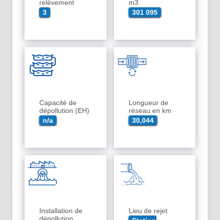
relèvement
m3
3
301 095
Capacité de
Longueur de
dépollution (EH)
réseau en km
n/a
30,044
Installation de
Lieu de rejet
dépollution