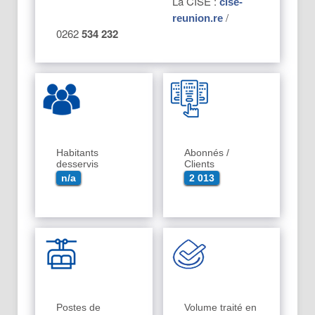
La CISE :
cise-
/
reunion.re
0262
534 232
Habitants
Abonnés /
desservis
Clients
n/a
2 013
Postes de
Volume traité en