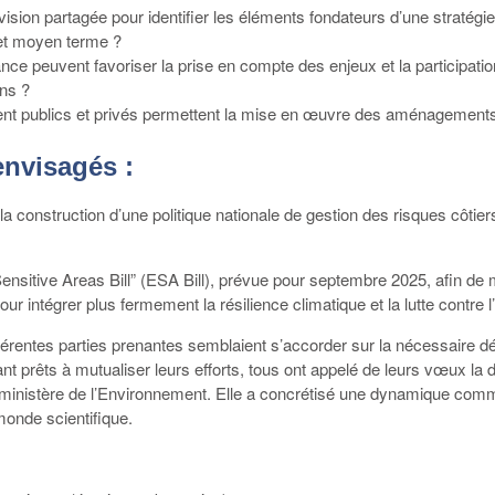
 vision partagée pour identifier les éléments fondateurs d’une stratégie
t et moyen terme ?
nce peuvent favoriser la prise en compte des enjeux et la participat
ons ?
t publics et privés permettent la mise en œuvre des aménagements e
envisagés :
a construction d’une politique nationale de gestion des risques côtier
Sensitive Areas Bill” (ESA Bill), prévue pour septembre 2025, afin d
r intégrer plus fermement la résilience climatique et la lutte contre l
rentes parties prenantes semblaient s’accorder sur la nécessaire défini
isant prêts à mutualiser leurs efforts, tous ont appelé de leurs vœux la
 ministère de l’Environnement. Elle a concrétisé une dynamique commu
monde scientifique.