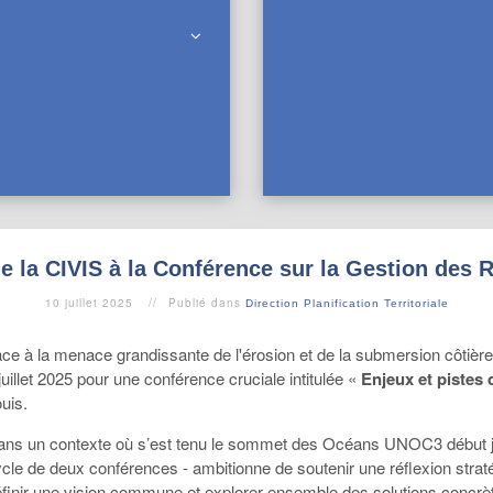
de la CIVIS à la Conférence sur la Gestion des 
10 juillet 2025
Publié dans
Direction Planification Territoriale
ce à la menace grandissante de l'érosion et de la submersion côtière 
juillet 2025 pour une conférence cruciale intitulée «
Enjeux et pistes 
uis.
ns un contexte où s’est tenu le sommet des Océans UNOC3 début ju
cle de deux conférences - ambitionne de soutenir une réflexion straté
finir une vision commune et explorer ensemble des solutions concrètes