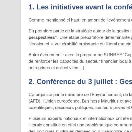
1. Les initiatives avant la conf
Comme mentionné ci haut, en amont de l'événement du 3 
En première partie de la stratégie autour de la gestion
perspectives”
. Une étape préparatoire déterminante p
l'érosion et la vulnérabilité croissante du littoral mauric
Autre évènement : avec le programme SUNREF “Cap sur 
de renforcer les capacités du secteur financier local à
entreprises et collectivités…)
2. Conférence du 3 juillet : G
Co-organisé par le ministère de l’Environnement, de 
(AFD), l’Union européenne, Business Mauritius et avec l
scientifiques, décideurs politiques, secteurs privés et
Plusieurs experts nationaux et internationaux ont été 
littorale constitue en effet une problématique commune
des politiques publiques dédiées pour y répondre, ce d