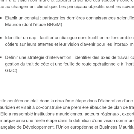
ce au changement climatique. Les principaux objectifs sont les suivan
Etablir un constat : partager les dernières connaissances scientif
Maurice (dont l’étude BRGM)
Identifier un cap : faciliter un dialogue constructif entre l’ensemb
côtiers sur leurs attentes et leur vision d’avenir pour les littora
Définir une stratégie d’intervention : identifier des axes de travail 
gestion du trait de côte et une feuille de route opérationnelle à l’h
GIZC).
tte conférence était donc la deuxième étape dans l’élaboration d’une st
uricien et visait à co-construire une première ébauche de plan de trava
lle a rassemblé institutions mauriciennes, acteurs régionaux, expert
arque ainsi une réelle étape dans la définition d’une vision commune p
Française de Développement, l’Union européenne et Business Mauritiu