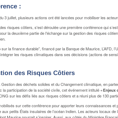
érence :
juillet, plusieurs actions ont été lancées pour mobiliser les acteur
 des risques côtiers, s'est déroulée une première conférence qui s’est
our la deuxième partie de l'échange sur la gestion des risques côtier
ien.
la finance durable”, financé par la Banque de Maurice, L’AFD, l’Uni
 intégrer les risques climatiques dans ses décisions (actions de sensib
estion des Risques Côtiers
la Gestion des déchets solides et du Changement climatique, en par
a participation de la société civile, cet événement intitulé
« Enjeux 
 ONG sur les défis liés aux risques côtiers et a réuni plus de 130 parti
mobilisés sur cette conférence pour apporter leurs connaissances et pa
 aux petits États insulaires de l’océan Indien. Les acteurs locaux de
ont Maurice pourrait s’inspirer. Aussi, aux côtés du Ministère Françai