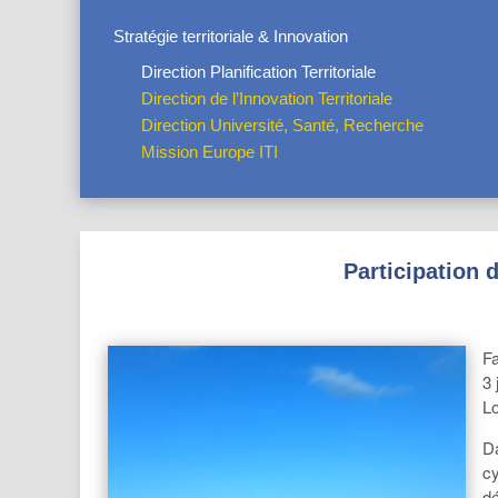
Stratégie territoriale & Innovation
Direction Planification Territoriale
Direction de l’Innovation Territoriale
Direction Université, Santé, Recherche
Mission Europe ITI
Participation 
Fa
3 
Lo
Da
cy
dé