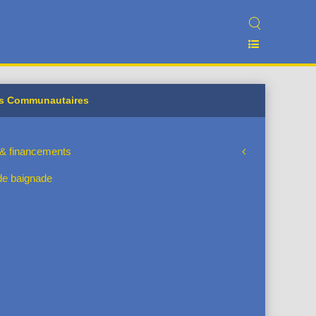
ts Communautaires
s & financements
de baignade