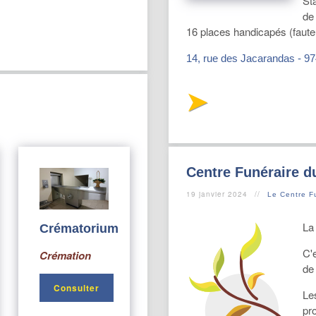
St
de 
16 places handicapés (fauteu
14, rue des Jacarandas - 974
Centre Funéraire d
19 janvier 2024
Le Centre F
La 
Crématorium
C'e
Crémation
de
Consulter
Le
pr