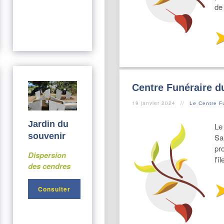
de
Centre Funéraire d
19 janvier 2024
Le Centre F
Jardin du
Le
souvenir
Sai
pr
Dispersion
l'îl
des cendres
Consulter