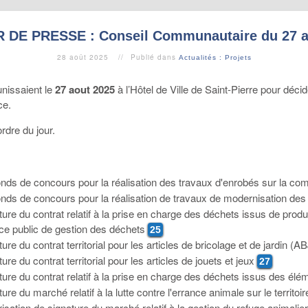
 DE PRESSE : Conseil Communautaire du 27 a
28 août 2025
Publié dans
Actualités : Projets
nissaient le
27 aout 2025
à l’Hôtel de Ville de Saint-Pierre pour déci
ce.
ordre du jour.
onds de concours pour la réalisation des travaux d'enrobés sur la co
onds de concours pour la réalisation de travaux de modernisation 
ature du contrat relatif à la prise en charge des déchets issus de prod
ice public de gestion des déchets
25
ture du contrat territorial pour les articles de bricolage et de jardin 
ure du contrat territorial pour les articles de jouets et jeux
27
ature du contrat relatif à la prise en charge des déchets issus des 
ture du marché relatif à la lutte contre l'errance animale sur le territo
risation de signature du marché relatif à la gestion du refuge animalie