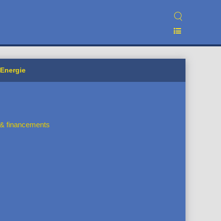
 Energie
s & financements