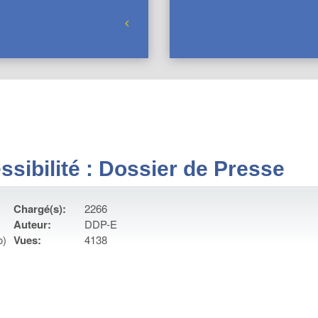
sibilité : Dossier de Presse
Chargé(s):
2266
Auteur:
DDP-E
o)
Vues:
4138