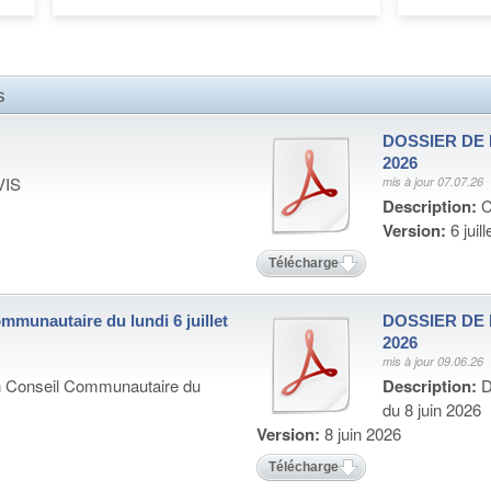
s
DOSSIER DE P
2026
VIS
mis à jour 07.07.26
Description:
C
Version:
6 juil
Télécharger
mmunautaire du lundi 6 juillet
DOSSIER DE P
2026
mis à jour 09.06.26
n Conseil Communautaire du
Description:
D
du 8 juin 2026
Version:
8 juin 2026
Télécharger