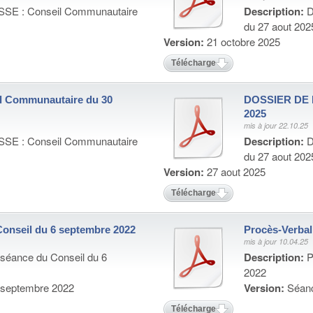
E : Conseil Communautaire
Description:
D
du 27 aout 202
Version:
21 octobre 2025
Télécharger
 Communautaire du 30
DOSSIER DE P
2025
mis à jour 22.10.25
E : Conseil Communautaire
Description:
D
du 27 aout 202
Version:
27 aout 2025
Télécharger
Conseil du 6 septembre 2022
Procès-Verbal
mis à jour 10.04.25
 séance du Conseil du 6
Description:
P
2022
 septembre 2022
Version:
Séanc
Télécharger