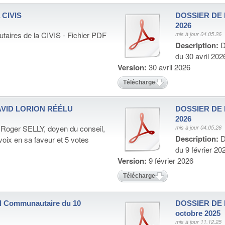
 CIVIS
DOSSIER DE P
2026
aires de la CIVIS - Fichier PDF
mis à jour 04.05.26
Description:
D
du 30 avril 202
Version:
30 avril 2026
Télécharger
DAVID LORION RÉÉLU
DOSSIER DE P
2026
e Roger SELLY, doyen du conseil,
mis à jour 04.05.26
Description:
D
oix en sa faveur et 5 votes
du 9 février 20
Version:
9 février 2026
Télécharger
 Communautaire du 10
DOSSIER DE P
octobre 2025
mis à jour 11.12.25