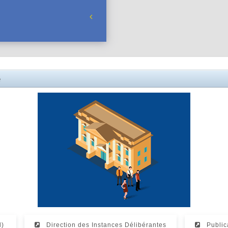
e
l)
Direction des Instances Délibérantes
Publica