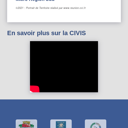
©2021 : Portrait de Territoire réalisé par www.reunion.cci.fr
En savoir plus sur la CIVIS