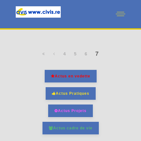
7
4
5
6
Actus en vedette
Actus Pratiques
Actus Projets
Actus cadre de vie