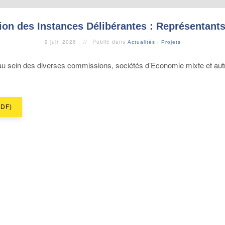
ion des Instances Délibérantes : Représentant
9 juin 2026
Publié dans
Actualités : Projets
au sein des diverses commissions, sociétés d’Economie mixte et autr
PDF)