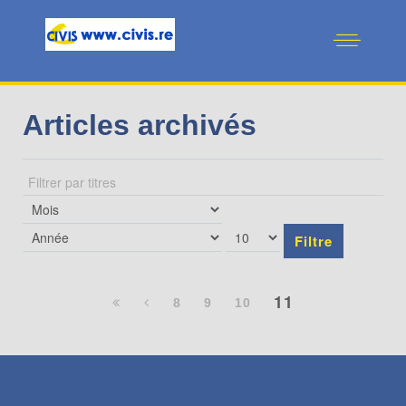
Articles archivés
Filtrer
par
titres
Filtre
11
8
9
10