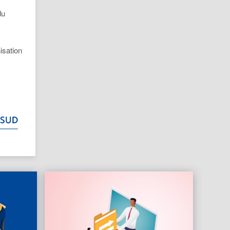
du
isation